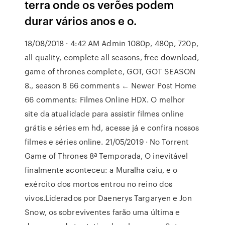
terra onde os verões podem
durar vários anos e o.
18/08/2018 · 4:42 AM Admin 1080p, 480p, 720p,
all quality, complete all seasons, free download,
game of thrones complete, GOT, GOT SEASON
8., season 8 66 comments ← Newer Post Home
66 comments: Filmes Online HDX. O melhor
site da atualidade para assistir filmes online
grátis e séries em hd, acesse já e confira nossos
filmes e séries online. 21/05/2019 · No Torrent
Game of Thrones 8ª Temporada, O inevitável
finalmente aconteceu: a Muralha caiu, e o
exército dos mortos entrou no reino dos
vivos.Liderados por Daenerys Targaryen e Jon
Snow, os sobreviventes farão uma última e