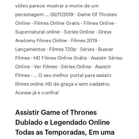
vídeo parece mostrar a morte de um
personagem … 05/11/2019 · Game Of Thrones
Online - Filmes Online Gratis - Filmes Online -
Supernatural online - Series Online - Greys
Anatomy Filmes Online · Filmes 2019 ·
Lançamentos · Filmes 720p · Séries · Buscar
Filmes · HD Filmes Online Grátis · Assistir Séries
Online · Ver Filmes · Séries Online · Assistir
Filmes · … O seu melhor portal para assistir
filmes online HD de graça e sem cadastro.
Acesse já e confira!
Assistir Game of Thrones
Dublado e Legendado Online
Todas as Temporadas, Em uma