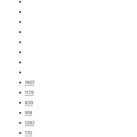
1907
1179
839
918
1293
170