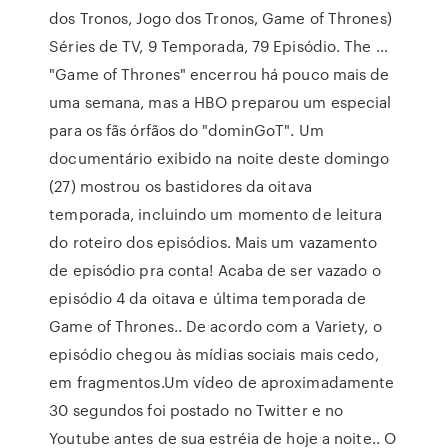
dos Tronos, Jogo dos Tronos, Game of Thrones)
Séries de TV, 9 Temporada, 79 Episódio. The …
"Game of Thrones" encerrou há pouco mais de
uma semana, mas a HBO preparou um especial
para os fãs órfãos do "dominGoT". Um
documentário exibido na noite deste domingo
(27) mostrou os bastidores da oitava
temporada, incluindo um momento de leitura
do roteiro dos episódios. Mais um vazamento
de episódio pra conta! Acaba de ser vazado o
episódio 4 da oitava e última temporada de
Game of Thrones.. De acordo com a Variety, o
episódio chegou às mídias sociais mais cedo,
em fragmentos.Um vídeo de aproximadamente
30 segundos foi postado no Twitter e no
Youtube antes de sua estréia de hoje a noite.. O