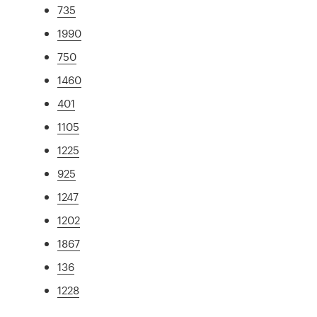
735
1990
750
1460
401
1105
1225
925
1247
1202
1867
136
1228