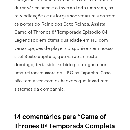
durar vários anos e o inverno toda uma vida, as
reivindicações e as forças sobrenaturais correm
as portas do Reino dos Sete Reinos. Assista
Game of Thrones 8ª Temporada Episódio 04
Legendado em ótima qualidade em HD com
várias opções de players disponíveis em nosso
site! Sexto capítulo, que vai ao ar neste
domingo, teria sido exibido por engano por
uma retransmissora da HBO na Espanha. Caso
não tem a ver com os hackers que invadiram
sistemas da companhia.
14 comentários para “Game of
Thrones 8ª Temporada Completa