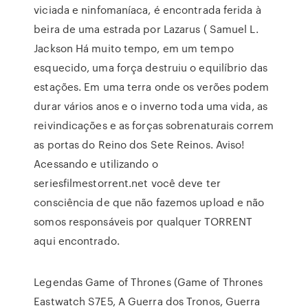
viciada e ninfomaníaca, é encontrada ferida à
beira de uma estrada por Lazarus ( Samuel L.
Jackson Há muito tempo, em um tempo
esquecido, uma força destruiu o equilíbrio das
estações. Em uma terra onde os verões podem
durar vários anos e o inverno toda uma vida, as
reivindicações e as forças sobrenaturais correm
as portas do Reino dos Sete Reinos. Aviso!
Acessando e utilizando o
seriesfilmestorrent.net você deve ter
consciência de que não fazemos upload e não
somos responsáveis por qualquer TORRENT
aqui encontrado.
Legendas Game of Thrones (Game of Thrones
Eastwatch S7E5, A Guerra dos Tronos, Guerra