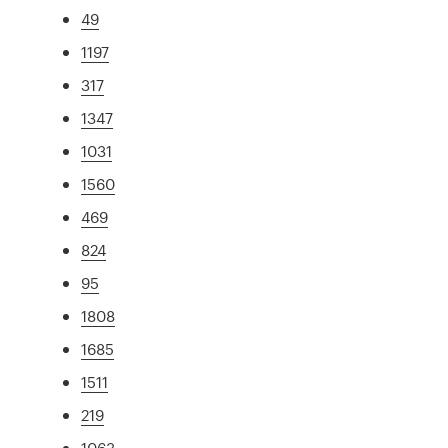
49
1197
317
1347
1031
1560
469
824
95
1808
1685
1511
219
1063