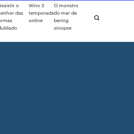
Assistir o
Winx 3
O monstro
senhor das
temporada
do mar de
armas
online
bering
dublado
sinopse