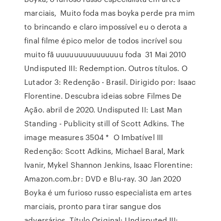
marciais, Muito foda mas boyka perde pra mim
to brincando e claro impossível eu o derota a
final filme épico melor de todos incrível sou
muito fã uuuuuuuuuuuuuuu foda 31 Mai 2010
Undisputed III: Redemption. Outros títulos. O
Lutador 3: Redenção - Brasil. Dirigido por: Isaac
Florentine. Descubra ideias sobre Filmes De
Ação. abril de 2020. Undisputed II: Last Man
Standing - Publicity still of Scott Adkins. The
image measures 3504 * O Imbatível III
Redenção: Scott Adkins, Michael Baral, Mark
Ivanir, Mykel Shannon Jenkins, Isaac Florentine:
Amazon.com.br: DVD e Blu-ray. 30 Jan 2020
Boyka é um furioso russo especialista em artes
marciais, pronto para tirar sangue dos
adversários. Título Original: Undisputed III: