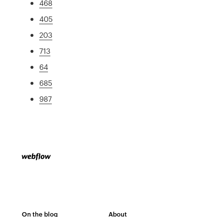
468
405
203
713
64
685
987
On the blog
About